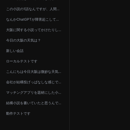
この小説の1話なんですが、人間が書いたかAIが書いたか？の判定ってできます？
なんかChatGPTが障害起こしてそうなんですが、状況分かります？
大阪に関する小説ってかけたりします？
今日の大阪の天気は？
新しい会話
ローカルテストです
こんにちは今日大阪は微妙な天気ですね。
会社が結構投げっぱなしな感じでなんですが、資格を取れみたいなやつをしてきているんですが、いまいちやる…
マッチングアプリを題材にした小説とか書いてみようかな～と思ったんですが、どう思います？
結構小説を書いていたと思うんですがdriveの中身見れます？
動作テストです