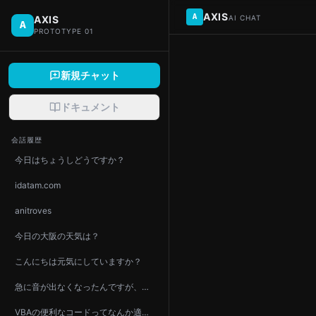
AXIS
A
AXIS
AI CHAT
A
PROTOTYPE 01
新規チャット
ドキュメント
会話履歴
今日はちょうしどうですか？
idatam.com
anitroves
今日の大阪の天気は？
こんにちは元気にしていますか？
急に音が出なくなったんですが、原因考えられます？
VBAの便利なコードってなんか適当にだせます？