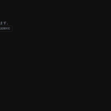
。
ます。
像認識対応